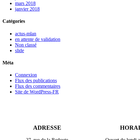
mars 2018
janvier 2018
Catégories
actus-mlan
en attente de validation
Non classé
slide
Méta
Connexion
Flux des publications
Flux des commentaires
Site de WordPress-FR
ADRESSE
HORA
27, rue de la Redoute
Ouvert du lundi 