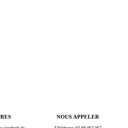
IRES
NOUS APPELER
au vendredi de
Téléphone: 03 88 067 067