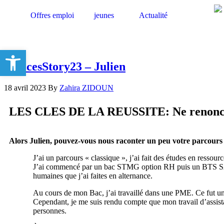
Offres emploi
jeunes
Actualité
Ouvrir la barre d’outils
#succesStory23 – Julien
18 avril 2023
By
Zahira ZIDOUN
LES CLES DE LA REUSSITE: Ne renoncez pa
Alors Julien, pouvez-vous nous raconter un peu votre parcours 
J’ai un parcours « classique », j’ai fait des études en ressou
J’ai commencé par un bac STMG option RH puis un BTS SAM (
humaines que j’ai faites en alternance.
Au cours de mon Bac, j’ai travaillé dans une PME. Ce fut une
Cependant, je me suis rendu compte que mon travail d’assistant
personnes.