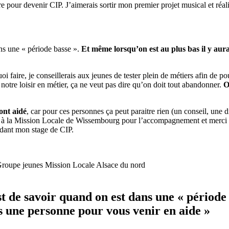
bre pour devenir CIP. J’aimerais sortir mon premier projet musical et ré
ans une « période basse ».
Et même lorsqu’on est au plus bas il y au
oi faire, je conseillerais aux jeunes de tester plein de métiers afin de po
r notre loisir en métier, ça ne veut pas dire qu’on doit tout abandonner.
O
ont aidé
, car pour ces personnes ça peut paraitre rien (un conseil, une
rci à la Mission Locale de Wissembourg pour l’accompagnement et merc
dant mon stage de CIP.
c’est de savoir quand on est dans une « pério
rs une personne pour vous venir en aide »