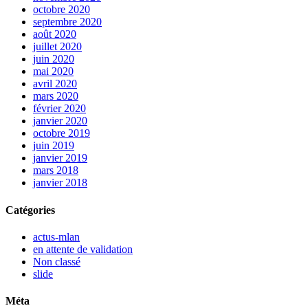
octobre 2020
septembre 2020
août 2020
juillet 2020
juin 2020
mai 2020
avril 2020
mars 2020
février 2020
janvier 2020
octobre 2019
juin 2019
janvier 2019
mars 2018
janvier 2018
Catégories
actus-mlan
en attente de validation
Non classé
slide
Méta