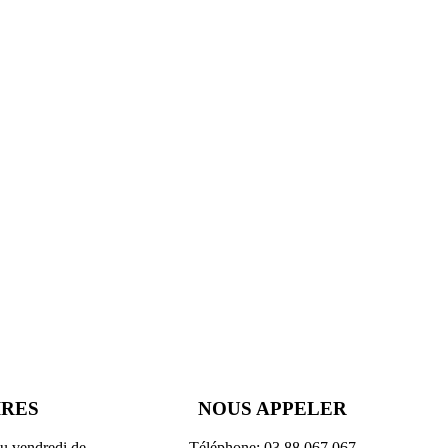
IRES
NOUS APPELER
au vendredi de
Téléphone: 03 88 067 067