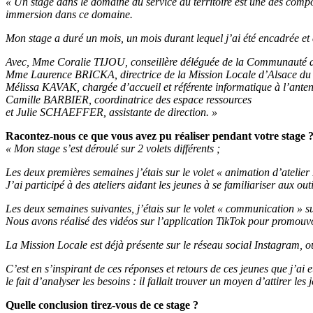
« Un stage dans le domaine du service au territoire est une des compo
immersion dans ce domaine.
Mon stage a duré un mois, un mois durant lequel j’ai été encadrée e
Avec, Mme Coralie TIJOU, conseillère déléguée de la Communauté d
Mme Laurence BRICKA, directrice de la Mission Locale d’Alsace du
Mélissa KAVAK, chargée d’accueil et référente informatique à l’anten
Camille BARBIER, coordinatrice des espace ressources
et Julie SCHAEFFER, assistante de direction. »
Racontez-nous ce que vous avez pu réaliser pendant votre stage 
« Mon stage s’est déroulé sur 2 volets différents ;
Les deux premières semaines j’étais sur le volet « animation d’atelier 
J’ai participé à des ateliers aidant les jeunes à se familiariser aux o
Les deux semaines suivantes, j’étais sur le volet « communication » 
Nous avons réalisé des vidéos sur l’application TikTok pour promouvo
La Mission Locale est déjà présente sur le réseau social Instagram, o
C’est en s’inspirant de ces réponses et retours de ces jeunes que j’
le fait d’analyser les besoins : il fallait trouver un moyen d’attirer l
Quelle conclusion tirez-vous de ce stage ?