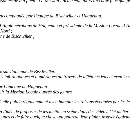
santes de ma filière. La Mission Locale était alors un choix plus que 
t accompagnée par l’équipe de Bischwiller et Haguenau.
’Agglomérations de Haguenau et présidente de la Mission Locale d’Al
 Nord ;
ne de Bischwiller ;
?
» sur l’antenne de Bischwiller.
utils informatiques et numériques au travers de différents jeux et exercic
sur l’antenne de Haguenau.
ir la Mission Locale auprès des jeunes.
ù elle publie régulièrement avec humour les raisons évoquées par les je
ai eu l’idée de proposer de les mettre en scène dans des vidéos. Cet at
es jeunes et de faire quelque chose qui pourrait leur plaire, trouver égal