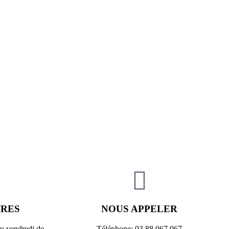
IRES
NOUS APPELER
au vendredi de
Téléphone: 03 88 067 067