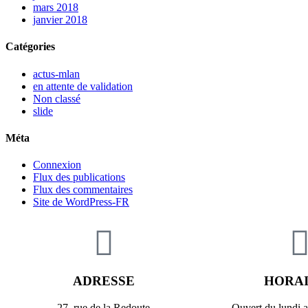
mars 2018
janvier 2018
Catégories
actus-mlan
en attente de validation
Non classé
slide
Méta
Connexion
Flux des publications
Flux des commentaires
Site de WordPress-FR
ADRESSE
HORA
27, rue de la Redoute
Ouvert du lundi 