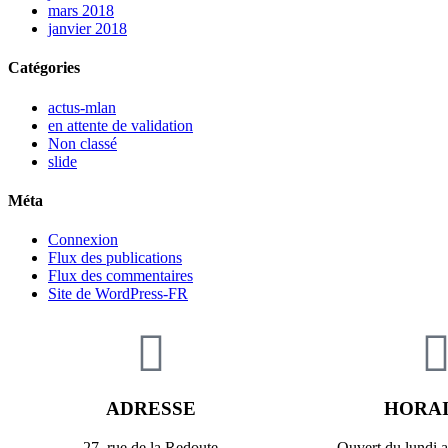
mars 2018
janvier 2018
Catégories
actus-mlan
en attente de validation
Non classé
slide
Méta
Connexion
Flux des publications
Flux des commentaires
Site de WordPress-FR
ADRESSE
HORA
27, rue de la Redoute
Ouvert du lundi 