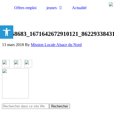
Offres emploi
jeunes
Actualité
Ouvrir la barre d’outils
23658683_1671642672910121_8622933843
13 mars 2018
By
Mission Locale Alsace du Nord