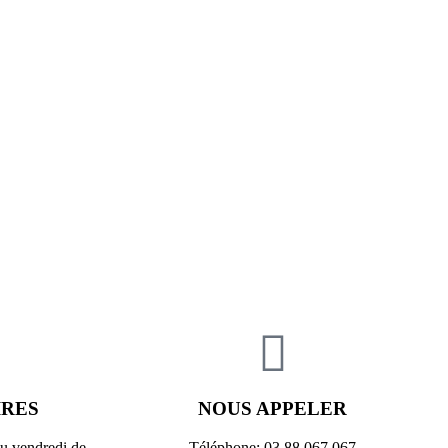
IRES
NOUS APPELER
au vendredi de
Téléphone: 03 88 067 067