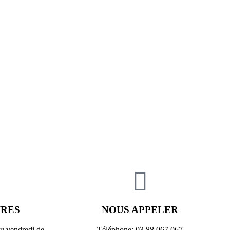
IRES
NOUS APPELER
au vendredi de
Téléphone: 03 88 067 067