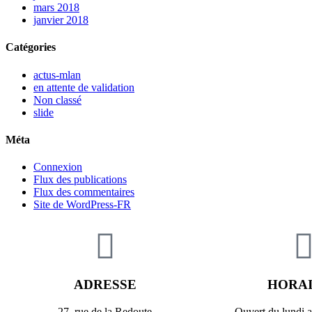
mars 2018
janvier 2018
Catégories
actus-mlan
en attente de validation
Non classé
slide
Méta
Connexion
Flux des publications
Flux des commentaires
Site de WordPress-FR
ADRESSE
HORA
27, rue de la Redoute
Ouvert du lundi 