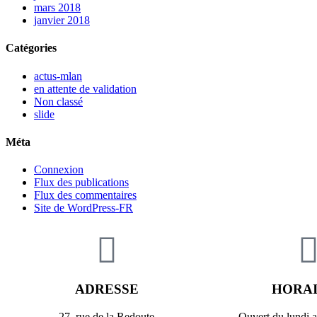
mars 2018
janvier 2018
Catégories
actus-mlan
en attente de validation
Non classé
slide
Méta
Connexion
Flux des publications
Flux des commentaires
Site de WordPress-FR
ADRESSE
HORA
27, rue de la Redoute
Ouvert du lundi 