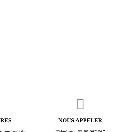
IRES
NOUS APPELER
au vendredi de
Téléphone: 03 88 067 067