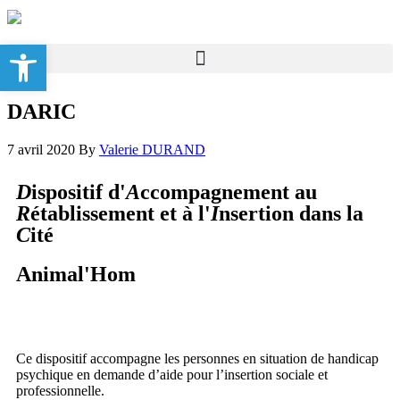
Ouvrir la barre d’outils
DARIC
7 avril 2020
By
Valerie DURAND
D
ispositif d'
A
ccompagnement au
R
établissement et à l'
I
nsertion dans la
C
ité
Animal'Hom
Ce dispositif accompagne les personnes en situation de handicap
psychique en demande d’aide pour l’insertion sociale et
professionnelle.