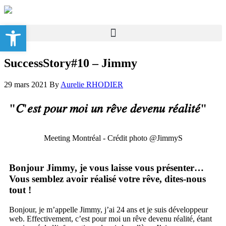
Ouvrir la barre d’outils
SuccessStory#10 – Jimmy
29 mars 2021
By
Aurelie RHODIER
"𝐶'𝑒𝑠𝑡 𝑝𝑜𝑢𝑟 𝑚𝑜𝑖 𝑢𝑛 𝑟𝑒̂𝑣𝑒 𝑑𝑒𝑣𝑒𝑛𝑢 𝑟𝑒́𝑎𝑙𝑖𝑡𝑒́"
Meeting Montréal - Crédit photo @JimmyS
Bonjour Jimmy, je vous laisse vous présenter…
Vous semblez avoir réalisé votre rêve, dites-nous
tout !
Bonjour, je m’appelle Jimmy, j’ai 24 ans et je suis développeur
web. Effectivement, c’est pour moi un rêve devenu réalité, étant