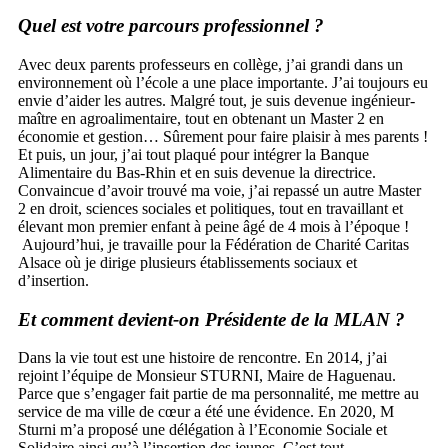
Quel est votre parcours professionnel ?
Avec deux parents professeurs en collège, j’ai grandi dans un
environnement où l’école a une place importante. J’ai toujours eu
envie d’aider les autres. Malgré tout, je suis devenue ingénieur-
maître en agroalimentaire, tout en obtenant un Master 2 en
économie et gestion… Sûrement pour faire plaisir à mes parents !
Et puis, un jour, j’ai tout plaqué pour intégrer la Banque
Alimentaire du Bas-Rhin et en suis devenue la directrice.
Convaincue d’avoir trouvé ma voie, j’ai repassé un autre Master
2 en droit, sciences sociales et politiques, tout en travaillant et
élevant mon premier enfant à peine âgé de 4 mois à l’époque !
Aujourd’hui, je travaille pour la Fédération de Charité Caritas
Alsace où je dirige plusieurs établissements sociaux et
d’insertion.
Et comment devient-on Présidente de la MLAN ?
Dans la vie tout est une histoire de rencontre. En 2014, j’ai
rejoint l’équipe de Monsieur STURNI, Maire de Haguenau.
Parce que s’engager fait partie de ma personnalité, me mettre au
service de ma ville de cœur a été une évidence. En 2020, M
Sturni m’a proposé une délégation à l’Economie Sociale et
Solidaire ainsi qu’à l’insertion des jeunes. C’est tout