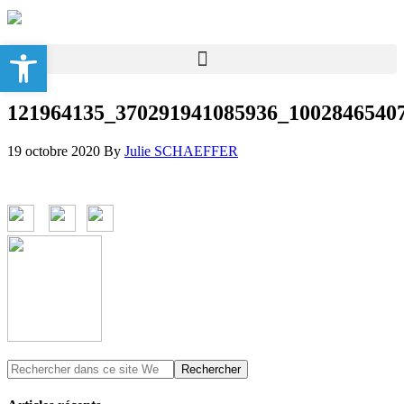
Ouvrir la barre d’outils
121964135_370291941085936_1002846540
19 octobre 2020
By
Julie SCHAEFFER