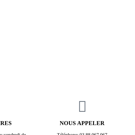
IRES
NOUS APPELER
au vendredi de
Téléphone: 03 88 067 067