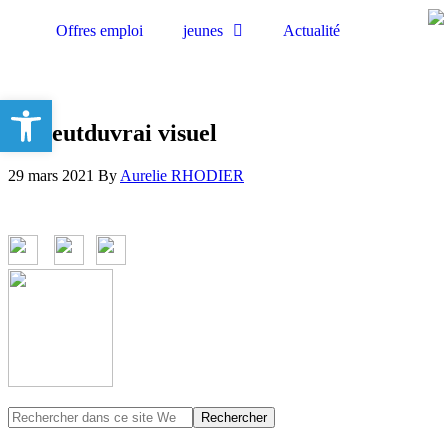
Offres emploi
jeunes
Actualité
Ouvrir la barre d’outils
Onveutduvrai visuel
29 mars 2021
By
Aurelie RHODIER