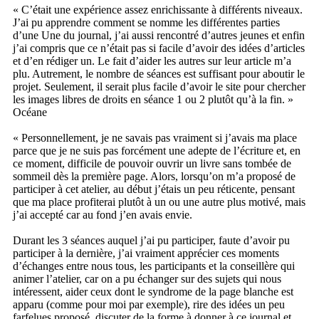
« C’était une expérience assez enrichissante à différents niveaux.
J’ai pu apprendre comment se nomme les différentes parties
d’une Une du journal, j’ai aussi rencontré d’autres jeunes et enfin
j’ai compris que ce n’était pas si facile d’avoir des idées d’articles
et d’en rédiger un. Le fait d’aider les autres sur leur article m’a
plu. Autrement, le nombre de séances est suffisant pour aboutir le
projet. Seulement, il serait plus facile d’avoir le site pour chercher
les images libres de droits en séance 1 ou 2 plutôt qu’à la fin. »
Océane
« Personnellement, je ne savais pas vraiment si j’avais ma place
parce que je ne suis pas forcément une adepte de l’écriture et, en
ce moment, difficile de pouvoir ouvrir un livre sans tombée de
sommeil dès la première page. Alors, lorsqu’on m’a proposé de
participer à cet atelier, au début j’étais un peu réticente, pensant
que ma place profiterai plutôt à un ou une autre plus motivé, mais
j’ai accepté car au fond j’en avais envie.
Durant les 3 séances auquel j’ai pu participer, faute d’avoir pu
participer à la dernière, j’ai vraiment apprécier ces moments
d’échanges entre nous tous, les participants et la conseillère qui
animer l’atelier, car on a pu échanger sur des sujets qui nous
intéressent, aider ceux dont le syndrome de la page blanche est
apparu (comme pour moi par exemple), rire des idées un peu
farfelues proposé, discuter de la forme à donner à ce journal et