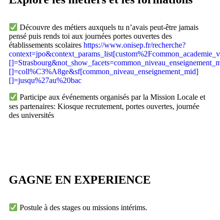
Découvre des métiers auxquels tu n’avais peut-être jamais
pensé puis rends toi aux journées portes ouvertes des
établissements scolaires
https://www.onisep.fr/recherche?
context=jpo&context_params_list[custom%2Fcommon_academie_v
[]=Strasbourg&not_show_facets=common_niveau_enseignement_
[]=coll%C3%A8ge&sf[common_niveau_enseignement_mid]
[]=jusqu%27au%20bac
Participe aux événements organisés par la Mission Locale et
ses partenaires: Kiosque recrutement, portes ouvertes, journée
des universités
GAGNE EN EXPERIENCE
Postule à des stages ou missions intérims.