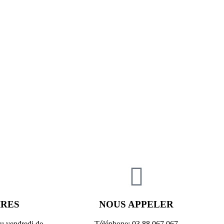
IRES
NOUS APPELER
au vendredi de
Téléphone: 03 88 067 067