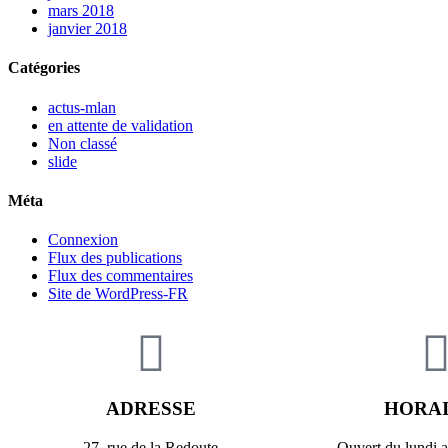
mars 2018
janvier 2018
Catégories
actus-mlan
en attente de validation
Non classé
slide
Méta
Connexion
Flux des publications
Flux des commentaires
Site de WordPress-FR
ADRESSE
HORA
27, rue de la Redoute
Ouvert du lundi 