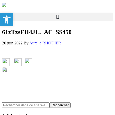
Ouvrir la barre d’outils
61zTzsFH4JL._AC_SS450_
20 juin 2022
By
Aurelie RHODIER