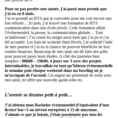
Pour ne pas perdre une année, j’ai passé mon permis que
j’ai eu en 8 mois.
J’ai re-postulé au BTS que je convoitée pour me voir encore une
fois refusée… Et puis, j’ai trouvé une formation de BTS
communication dans une école privée. Cette formation alliait
l’événementiel, la presse, la communication globale… Tout
m’intéressait ! J’ai croisé les doigts aussi forts que j’ai pu et j’ai
été acceptée. Les frais de scolarité étant élevés, j’ai sollicité l’aide
de mes parents et j’ai eu la chance de pouvoir bénéficier de leur
soutien financier. Beaucoup de mes amis ont dû faire des prêts
pour pouvoir payer leurs études. A côté des journées bien
remplies :
08h00 – 19h00, 4 jours sur 5 avec des projets
interminables, je travaillais en tant qu’hôtesse événementielle
la semaine puis chaque weekend dans un bowling où je
m’occupais de l’accueil.
Cet argent me permettait de sortir avec
mes amis, m’offrir une nouvelle garde-robe etc.
L’avenir se dessine petit à petit…
J’ai obtenu mon Bachelor événementiel (l’équivalent d’une
licence bac+3 au niveau européen) à 15 de moyenne.
J’aimais ce que je faisais, j’étais passionnée par tous les