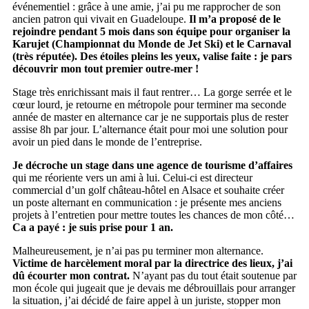
événementiel : grâce à une amie, j’ai pu me rapprocher de son
ancien patron qui vivait en Guadeloupe.
Il m’a proposé de le
rejoindre pendant 5 mois dans son équipe pour organiser la
Karujet (Championnat du Monde de Jet Ski) et le Carnaval
(très réputée). Des étoiles pleins les yeux, valise faite : je pars
découvrir mon tout premier outre-mer !
Stage très enrichissant mais il faut rentrer… La gorge serrée et le
cœur lourd, je retourne en métropole pour terminer ma seconde
année de master en alternance car je ne supportais plus de rester
assise 8h par jour. L’alternance était pour moi une solution pour
avoir un pied dans le monde de l’entreprise.
Je décroche un stage dans une agence de tourisme d’affaires
qui me réoriente vers un ami à lui. Celui-ci est directeur
commercial d’un golf château-hôtel en Alsace et souhaite créer
un poste alternant en communication : je présente mes anciens
projets à l’entretien pour mettre toutes les chances de mon côté…
Ca a payé : je suis prise pour 1 an.
Malheureusement, je n’ai pas pu terminer mon alternance.
Victime de harcèlement moral par la directrice des lieux, j’ai
dû écourter mon contrat.
N’ayant pas du tout était soutenue par
mon école qui jugeait que je devais me débrouillais pour arranger
la situation, j’ai décidé de faire appel à un juriste, stopper mon