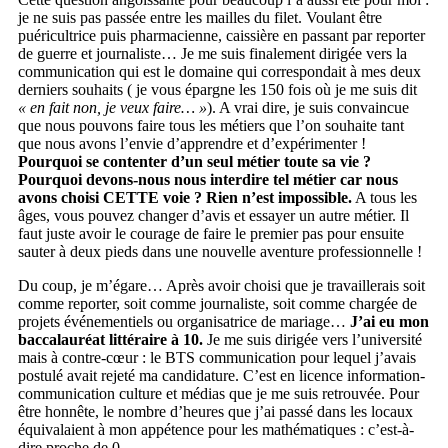
je ne suis pas passée entre les mailles du filet. Voulant être
puéricultrice puis pharmacienne, caissière en passant par reporter
de guerre et journaliste… Je me suis finalement dirigée vers la
communication qui est le domaine qui correspondait à mes deux
derniers souhaits ( je vous épargne les 150 fois où je me suis dit
« en fait non, je veux faire… »
). A vrai dire, je suis convaincue
que nous pouvons faire tous les métiers que l’on souhaite tant
que nous avons l’envie d’apprendre et d’expérimenter !
Pourquoi se contenter d’un seul métier toute sa vie ?
Pourquoi devons-nous nous interdire tel métier car nous
avons choisi CETTE voie ? Rien n’est impossible.
A tous les
âges, vous pouvez changer d’avis et essayer un autre métier. Il
faut juste avoir le courage de faire le premier pas pour ensuite
sauter à deux pieds dans une nouvelle aventure professionnelle !
Du coup, je m’égare… Après avoir choisi que je travaillerais soit
comme reporter, soit comme journaliste, soit comme chargée de
projets événementiels ou organisatrice de mariage…
J’ai eu mon
baccalauréat littéraire à 10.
Je me suis dirigée vers l’université
mais à contre-cœur : le BTS communication pour lequel j’avais
postulé avait rejeté ma candidature. C’est en licence information-
communication culture et médias que je me suis retrouvée. Pour
être honnête, le nombre d’heures que j’ai passé dans les locaux
équivalaient à mon appétence pour les mathématiques : c’est-à-
dire proche de 0.