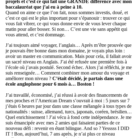
projets et c’est ce qui fait une GRANDE différence avec mon
baccalauréat que j’ai eu à peine à 10.
Quand on aime ce que l’on fait, nous sommes investis, doué, et
c’est ce qui est le plus important pour s’épanouir : trouver ce qui
vous fait vibrer, ce qui vous donne envie de vous lever chaque
matin pour aller bosser. Si non… C’est une vie sans appétit qui
vous attend, et c’est dommage.
J’ai toujours aimé voyager, l’anglais… Après m’être prouvée que
je pouvais être bonne dans mon domaine, je voyais plus loin :
avoir un master en communication. Mais pour cela, il fallait avoir
un sacré niveau en Anglais. J’ai été refusée une première fois à
l’école où j’avais postulé. Second échec. Alors j’ai réfléchi, je me
suis renseignée… Comment combiner mon amour du voyage et
améliorer mon niveau ?
C’était décidé, je partais dans une
école anglophone pour 6 mois à… Boston !
J’ai travaillé, économisé, j’ai réussi à avoir des financements de
mes proches et l’American Dream s’ouvrait à moi : 5 jours sur 7
j’étais 6 heures par jour dans une classe mélangée à tous types de
nationalités : suisse, allemand, turcs, japonais, coréen, brésilien…
Quel enrichissement ! J’ai vécu à fond cette indépendance. Je me
suis émancipée avec mes 2 amies qui faisaient parties de ce
nouveau défi : revenir en étant bilingue. And so ? Yesssss I DID
IT ! Bon, aujourd’hui, 7 ans après, je n’ai plus ce niveau